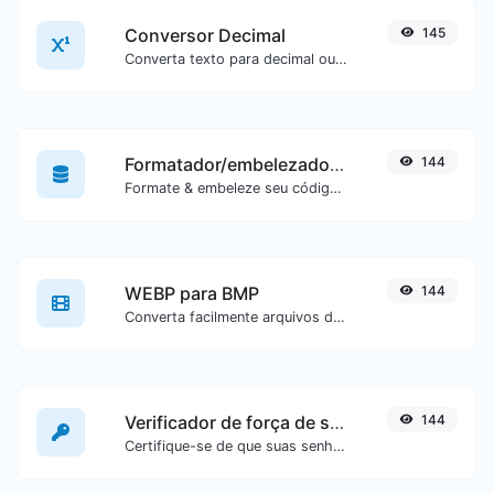
Conversor Decimal
145
Converta texto para decimal ou vice-versa para qualquer entrada de texto.
Formatador/embelezador de SQL
144
Formate & embeleze seu código SQL com facilidade.
WEBP para BMP
144
Converta facilmente arquivos de imagem WEBP para BMP.
Verificador de força de senha
144
Certifique-se de que suas senhas sejam boas o suficiente.