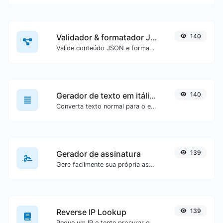
Validador & formatador JSON
140
Valide conteúdo JSON e formate-o de forma legível.
Gerador de texto em itálico (cursivo)
140
Converta texto normal para o estilo de fonte cursiva.
Gerador de assinatura
139
Gere facilmente sua própria assinatura personalizada e faça download com facilidade.
Reverse IP Lookup
139
Pegue um IP e tente procurar o domínio/host associado a ele.