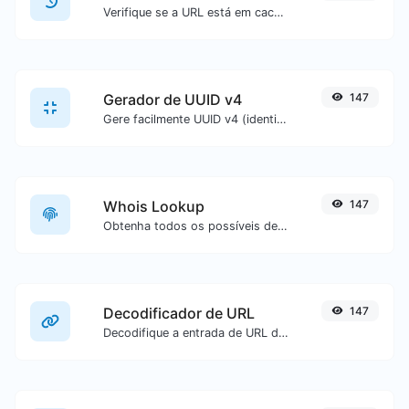
Verifique se a URL está em cache ou não pelo Google.
Gerador de UUID v4
147
Gere facilmente UUID v4 (identificador universalmente único) com a ajuda da nossa ferramenta.
Whois Lookup
147
Obtenha todos os possíveis detalhes sobre um nome de domínio.
Decodificador de URL
147
Decodifique a entrada de URL de volta para texto normal.