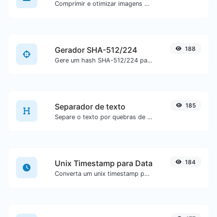
Comprimir e otimizar imagens para um tamanho menor, mas mantendo alta qualidade.
Gerador SHA-512/224
188
Gere um hash SHA-512/224 para qualquer entrada de texto.
Separador de texto
185
Separe o texto por quebras de linha, vírgulas, pontos...etc.
Unix Timestamp para Data
184
Converta um unix timestamp para UTC e sua data local.