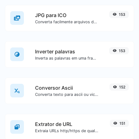
JPG para ICO
153
Converta facilmente arquivos de imagem JPG para ICO.
Inverter palavras
153
Inverta as palavras em uma frase ou parágrafo com facilidade.
Conversor Ascii
152
Converta texto para ascii ou vice-versa para qualquer entrada de texto.
Extrator de URL
151
Extraia URLs http/https de qualquer tipo de conteúdo textual.