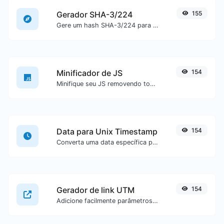
Gerador SHA-3/224
155
Gere um hash SHA-3/224 para qualquer entrada de texto.
Minificador de JS
154
Minifique seu JS removendo todos os caracteres desnecessários.
Data para Unix Timestamp
154
Converta uma data específica para o formato de unix timestamp.
Gerador de link UTM
154
Adicione facilmente parâmetros UTM válidos e gere um link rastreável UTM.