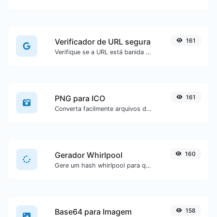
Verificador de URL segura
161
Verifique se a URL está banida e marcada como segura/insegura pelo Google.
PNG para ICO
161
Converta facilmente arquivos de imagem PNG para ICO.
Gerador Whirlpool
160
Gere um hash whirlpool para qualquer entrada de texto.
Base64 para Imagem
158