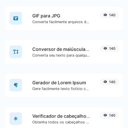
GIF para JPG
140
Converta facilmente arquivos de imagem GIF para JPG.
Conversor de maiúsculas/minúsculas
140
Converta seu texto para qualquer tipo de maiúsculas/minúsculas, como lowercase, UPPERCASE, camelCase...etc.
Gerador de Lorem Ipsum
140
Gere facilmente texto fictício com o gerador Lorem Ipsum.
Verificador de cabeçalhos HTTP
140
Obtenha todos os cabeçalhos HTTP que uma URL retorna em uma solicitação GET típica.