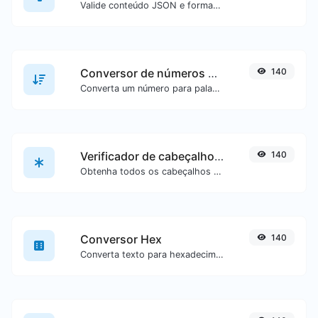
Valide conteúdo JSON e formate-o de forma legível.
Conversor de números para palavras
140
Converta um número para palavras escritas por extenso.
Verificador de cabeçalhos HTTP
140
Obtenha todos os cabeçalhos HTTP que uma URL retorna em uma solicitação GET típica.
Conversor Hex
140
Converta texto para hexadecimal ou vice-versa para qualquer entrada de texto.