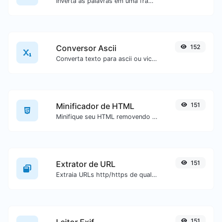
Inverta as palavras em uma frase ou parágrafo com facilidade.
Conversor Ascii
152
Converta texto para ascii ou vice-versa para qualquer entrada de texto.
Minificador de HTML
151
Minifique seu HTML removendo todos os caracteres desnecessários.
Extrator de URL
151
Extraia URLs http/https de qualquer tipo de conteúdo textual.
Leitor Exif
151