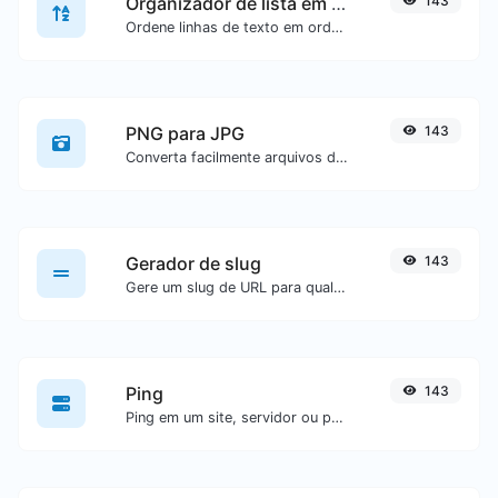
Organizador de lista em ordem alfabética
143
Ordene linhas de texto em ordem alfabética (A-Z ou Z-A) com facilidade.
PNG para JPG
143
Converta facilmente arquivos de imagem PNG para JPG.
Gerador de slug
143
Gere um slug de URL para qualquer entrada de texto.
Ping
143
Ping em um site, servidor ou porta.