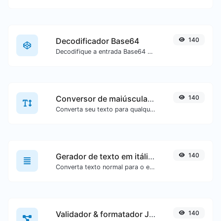
Decodificador Base64
140
Decodifique a entrada Base64 de volta para texto.
Conversor de maiúsculas/minúsculas
140
Converta seu texto para qualquer tipo de maiúsculas/minúsculas, como lowercase, UPPERCASE, camelCase...etc.
Gerador de texto em itálico (cursivo)
140
Converta texto normal para o estilo de fonte cursiva.
Validador & formatador JSON
140