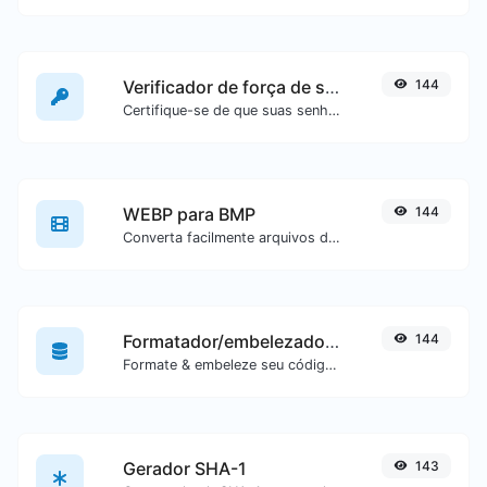
Verificador de força de senha
144
Certifique-se de que suas senhas sejam boas o suficiente.
WEBP para BMP
144
Converta facilmente arquivos de imagem WEBP para BMP.
Formatador/embelezador de SQL
144
Formate & embeleze seu código SQL com facilidade.
Gerador SHA-1
143