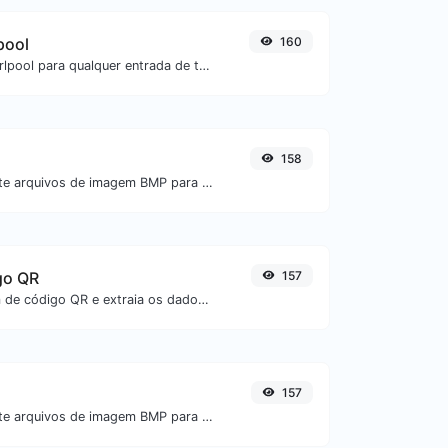
pool
160
Gere um hash whirlpool para qualquer entrada de texto.
158
Converta facilmente arquivos de imagem BMP para ICO.
go QR
157
Envie uma imagem de código QR e extraia os dados contidos nela.
157
Converta facilmente arquivos de imagem BMP para PNG.