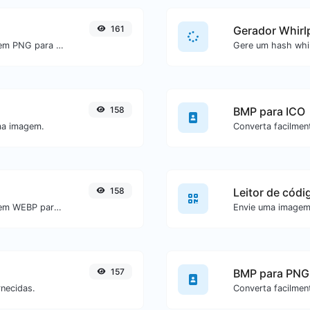
161
Gerador Whirl
Converta facilmente arquivos de imagem PNG para ICO.
158
BMP para ICO
ma imagem.
158
Leitor de códi
Converta facilmente arquivos de imagem WEBP para GIF.
157
BMP para PNG
rnecidas.