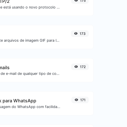
TTP/2
175
Verifique se um site está usando o novo protocolo HTTP/2 ou não.
173
Converta facilmente arquivos de imagem GIF para ICO.
mails
172
Extraia endereços de e-mail de qualquer tipo de conteúdo textual.
nk para WhatsApp
171
Gere links de mensagem do WhatsApp com facilidade.