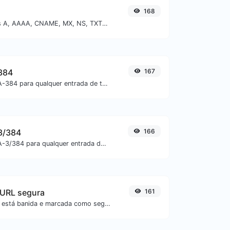
168
Encontre registros A, AAAA, CNAME, MX, NS, TXT, SOA de um host.
384
167
Gere um hash SHA-384 para qualquer entrada de texto.
3/384
166
Gere um hash SHA-3/384 para qualquer entrada de texto.
 URL segura
161
Verifique se a URL está banida e marcada como segura/insegura pelo Google.