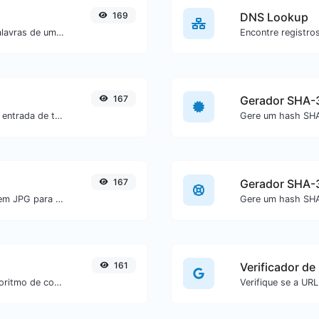
169
DNS Lookup
Conte a quantidade de caracteres e palavras de um texto específico.
167
Gerador SHA-
Gere um hash SHA-256 para qualquer entrada de texto.
167
Gerador SHA-
Converta facilmente arquivos de imagem JPG para GIF.
161
Verificador de
Verifique se um site está usando o algoritmo de compactação Brotli ou não.