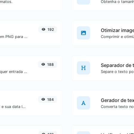
rmatos.
192
Otimizar imag
Converta facilmente arquivos de imagem PNG para BMP.
188
Separador de 
Gere um hash SHA-512/224 para qualquer entrada de texto.
184
Gerador de te
Converta um unix timestamp para UTC e sua data local.