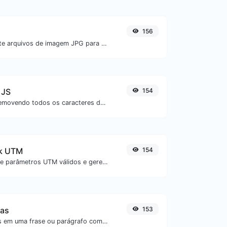
156
Converta facilmente arquivos de imagem JPG para BMP.
 JS
154
Minifique seu JS removendo todos os caracteres desnecessários.
nk UTM
154
Adicione facilmente parâmetros UTM válidos e gere um link rastreável UTM.
ras
153
Inverta as palavras em uma frase ou parágrafo com facilidade.