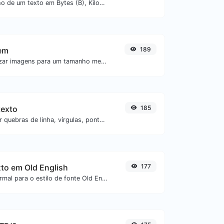
Obtenha o tamanho de um texto em Bytes (B), Kilobytes (KB) ou Megabytes (MB).
em
189
Comprimir e otimizar imagens para um tamanho menor, mas mantendo alta qualidade.
texto
185
Separe o texto por quebras de linha, vírgulas, pontos...etc.
xto em Old English
177
Converta texto normal para o estilo de fonte Old English.