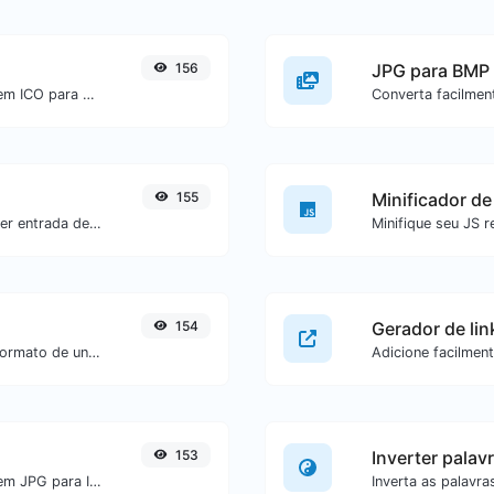
156
JPG para BMP
Converta facilmente arquivos de imagem ICO para BMP.
155
Minificador de
Gere um hash SHA-3/224 para qualquer entrada de texto.
154
Gerador de li
Converta uma data específica para o formato de unix timestamp.
153
Inverter palav
Converta facilmente arquivos de imagem JPG para ICO.