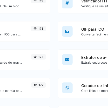
176
Verificador H
Remova facilmente todas as tags HTML de um bloco de texto.
173
GIF para ICO
Converta facilmente arquivos de imagem ICO para GIF.
173
Extrator de e-
Obtenha o avatar globalmente reconhecido do gravatar.com para qualquer e-mail.
172
Gerador de li
Envie uma imagem de código de barras e extraia os dados contidos nela.