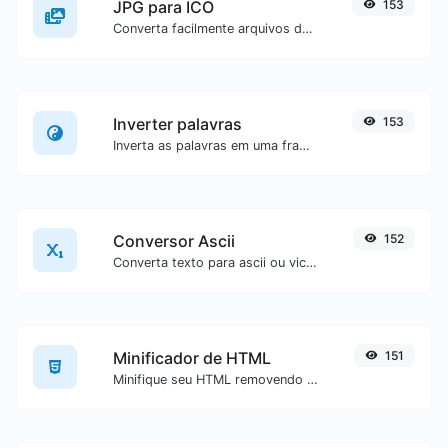
JPG para ICO
153
Converta facilmente arquivos de imagem JPG para ICO.
Inverter palavras
153
Inverta as palavras em uma frase ou parágrafo com facilidade.
Conversor Ascii
152
Converta texto para ascii ou vice-versa para qualquer entrada de texto.
Minificador de HTML
151
Minifique seu HTML removendo todos os caracteres desnecessários.