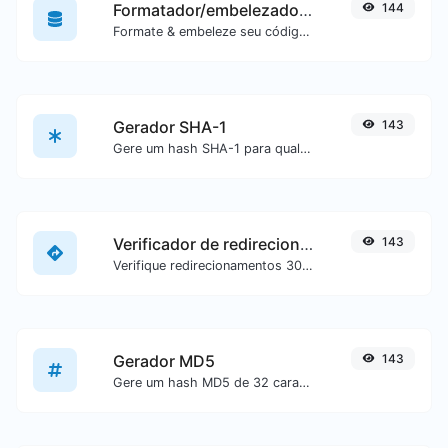
Formatador/embelezador de SQL
144
Formate & embeleze seu código SQL com facilidade.
Gerador SHA-1
143
Gere um hash SHA-1 para qualquer entrada de texto.
Verificador de redirecionamento de URL
143
Verifique redirecionamentos 301 & 302 de uma URL específica. Irá verificar até 10 redirecionamentos.
Gerador MD5
143
Gere um hash MD5 de 32 caracteres de comprimento para qualquer entrada de texto.