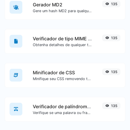
Gerador MD2
135
Gere um hash MD2 para qualquer entrada de texto.
Verificador de tipo MIME de arquivo
135
Obtenha detalhes de qualquer tipo de arquivo, como o tipo MIME ou a data da última edição.
Minificador de CSS
135
Minifique seu CSS removendo todos os caracteres desnecessários.
Verificador de palíndromos
135
Verifique se uma palavra ou frase é um palíndromo (se ela é lida da mesma forma de trás para frente).