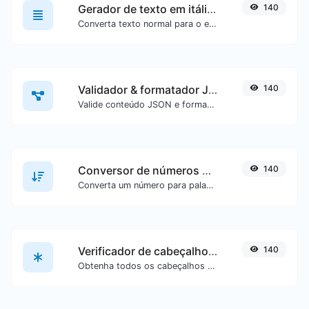
Gerador de texto em itálico (cursivo)
140
Converta texto normal para o estilo de fonte cursiva.
Validador & formatador JSON
140
Valide conteúdo JSON e formate-o de forma legível.
Conversor de números para palavras
140
Converta um número para palavras escritas por extenso.
Verificador de cabeçalhos HTTP
140
Obtenha todos os cabeçalhos HTTP que uma URL retorna em uma solicitação GET típica.