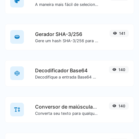
A maneira mais fácil de selecionar uma cor a partir de uma roda de cores e obter resultados em qualquer formato.
Gerador SHA-3/256
141
Gere um hash SHA-3/256 para qualquer entrada de texto.
Decodificador Base64
140
Decodifique a entrada Base64 de volta para texto.
Conversor de maiúsculas/minúsculas
140
Converta seu texto para qualquer tipo de maiúsculas/minúsculas, como lowercase, UPPERCASE, camelCase...etc.