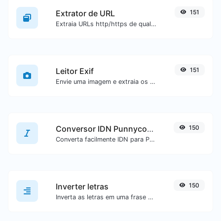
Extrator de URL
151
Extraia URLs http/https de qualquer tipo de conteúdo textual.
Leitor Exif
151
Envie uma imagem e extraia os dados dela.
Conversor IDN Punnycode
150
Converta facilmente IDN para Punnycode e vice-versa.
Inverter letras
150
Inverta as letras em uma frase ou parágrafo com facilidade.