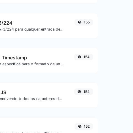
3/224
155
Gere um hash SHA-3/224 para qualquer entrada de texto.
x Timestamp
154
Converta uma data específica para o formato de unix timestamp.
 JS
154
Minifique seu JS removendo todos os caracteres desnecessários.
152