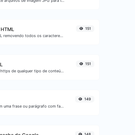
Converta facilmente arquivos de imagem JPG para ICO.
e HTML
151
Minifique seu HTML removendo todos os caracteres desnecessários.
RL
151
Extraia URLs http/https de qualquer tipo de conteúdo textual.
149
Inverta as letras em uma frase ou parágrafo com facilidade.
148