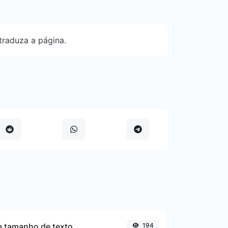
traduza a página.
e tamanho de texto
194