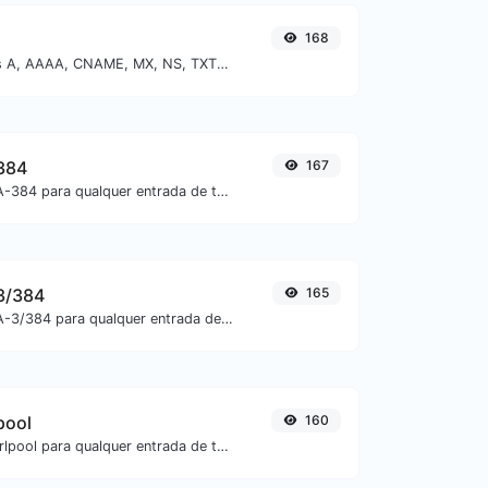
168
Encontre registros A, AAAA, CNAME, MX, NS, TXT, SOA de um host.
384
167
Gere um hash SHA-384 para qualquer entrada de texto.
3/384
165
Gere um hash SHA-3/384 para qualquer entrada de texto.
pool
160
Gere um hash whirlpool para qualquer entrada de texto.