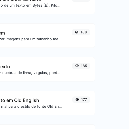
Obtenha o tamanho de um texto em Bytes (B), Kilobytes (KB) ou Megabytes (MB).
em
188
Comprimir e otimizar imagens para um tamanho menor, mas mantendo alta qualidade.
texto
185
Separe o texto por quebras de linha, vírgulas, pontos...etc.
xto em Old English
177
Converta texto normal para o estilo de fonte Old English.