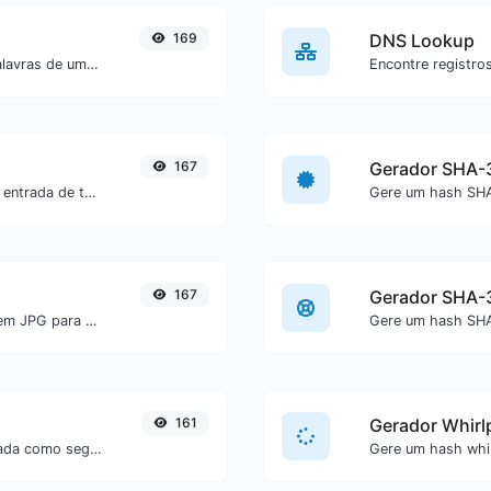
169
DNS Lookup
Conte a quantidade de caracteres e palavras de um texto específico.
167
Gerador SHA-
Gere um hash SHA-256 para qualquer entrada de texto.
167
Gerador SHA-
Converta facilmente arquivos de imagem JPG para GIF.
161
Gerador Whirl
Verifique se a URL está banida e marcada como segura/insegura pelo Google.