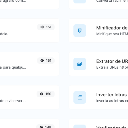
Inverta as palavras em uma frase ou parágrafo com facilidade.
151
Minificador d
dela.
151
Extrator de U
Converta texto para ascii ou vice-versa para qualquer entrada de texto.
150
Inverter letras
Converta facilmente IDN para Punnycode e vice-versa.
148