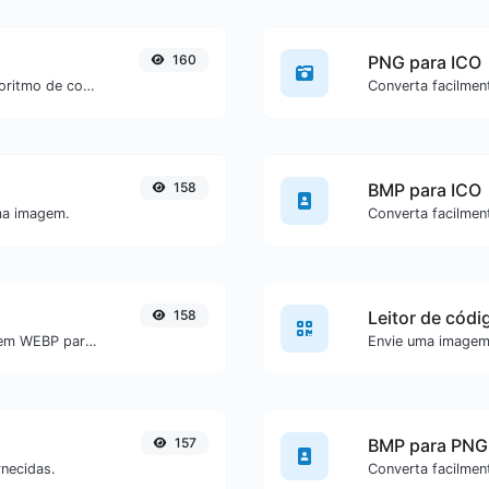
160
PNG para ICO
Verifique se um site está usando o algoritmo de compactação Brotli ou não.
158
BMP para ICO
ma imagem.
158
Leitor de códi
Converta facilmente arquivos de imagem WEBP para GIF.
157
BMP para PNG
rnecidas.