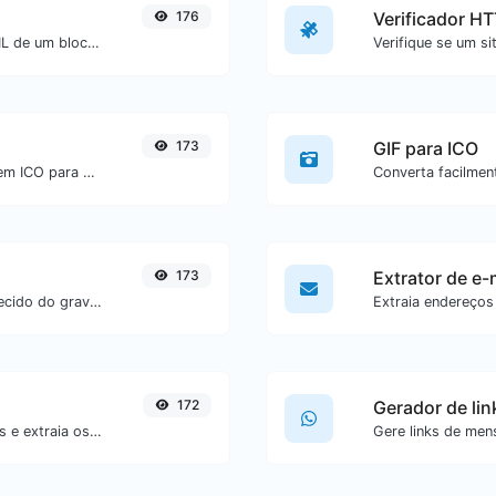
176
Verificador H
Remova facilmente todas as tags HTML de um bloco de texto.
173
GIF para ICO
Converta facilmente arquivos de imagem ICO para GIF.
173
Extrator de e-
Obtenha o avatar globalmente reconhecido do gravatar.com para qualquer e-mail.
172
Gerador de li
Envie uma imagem de código de barras e extraia os dados contidos nela.