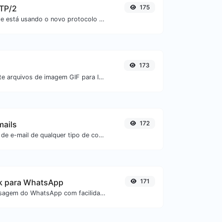
TTP/2
175
Verifique se um site está usando o novo protocolo HTTP/2 ou não.
173
Converta facilmente arquivos de imagem GIF para ICO.
mails
172
Extraia endereços de e-mail de qualquer tipo de conteúdo textual.
nk para WhatsApp
171
Gere links de mensagem do WhatsApp com facilidade.