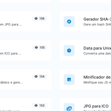
156
Gerador SHA-
Converta facilmente arquivos de imagem JPG para BMP.
155
Data para Uni
Converta facilmente arquivos de imagem ICO para BMP.
154
Minificador de
Adicione facilmente parâmetros UTM válidos e gere um link rastreável UTM.
153
JPG para ICO