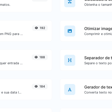
rmatos.
192
Otimizar imag
Converta facilmente arquivos de imagem PNG para BMP.
188
Separador de 
Gere um hash SHA-512/224 para qualquer entrada de texto.
184
Gerador de te
Converta um unix timestamp para UTC e sua data local.