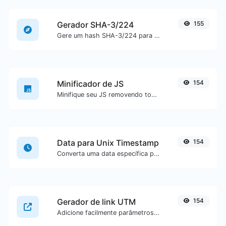
Gerador SHA-3/224
155
Gere um hash SHA-3/224 para qualquer entrada de texto.
Minificador de JS
154
Minifique seu JS removendo todos os caracteres desnecessários.
Data para Unix Timestamp
154
Converta uma data específica para o formato de unix timestamp.
Gerador de link UTM
154
Adicione facilmente parâmetros UTM válidos e gere um link rastreável UTM.