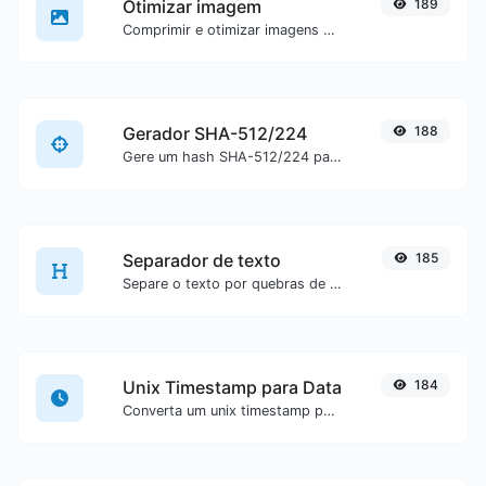
Otimizar imagem
189
Comprimir e otimizar imagens para um tamanho menor, mas mantendo alta qualidade.
Gerador SHA-512/224
188
Gere um hash SHA-512/224 para qualquer entrada de texto.
Separador de texto
185
Separe o texto por quebras de linha, vírgulas, pontos...etc.
Unix Timestamp para Data
184
Converta um unix timestamp para UTC e sua data local.