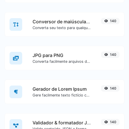
Conversor de maiúsculas/minúsculas
140
Converta seu texto para qualquer tipo de maiúsculas/minúsculas, como lowercase, UPPERCASE, camelCase...etc.
JPG para PNG
140
Converta facilmente arquivos de imagem JPG para PNG.
Gerador de Lorem Ipsum
140
Gere facilmente texto fictício com o gerador Lorem Ipsum.
Validador & formatador JSON
140
Valide conteúdo JSON e formate-o de forma legível.