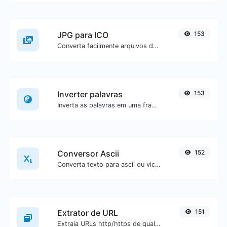
JPG para ICO
153
Converta facilmente arquivos de imagem JPG para ICO.
Inverter palavras
153
Inverta as palavras em uma frase ou parágrafo com facilidade.
Conversor Ascii
152
Converta texto para ascii ou vice-versa para qualquer entrada de texto.
Extrator de URL
151
Extraia URLs http/https de qualquer tipo de conteúdo textual.