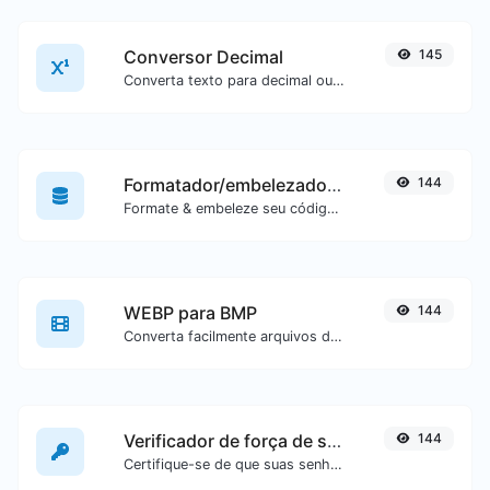
Conversor Decimal
145
Converta texto para decimal ou vice-versa para qualquer entrada de texto.
Formatador/embelezador de SQL
144
Formate & embeleze seu código SQL com facilidade.
WEBP para BMP
144
Converta facilmente arquivos de imagem WEBP para BMP.
Verificador de força de senha
144
Certifique-se de que suas senhas sejam boas o suficiente.