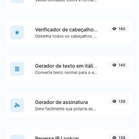
Verificador de cabeçalhos HTTP
140
Obtenha todos os cabeçalhos HTTP que uma URL retorna em uma solicitação GET típica.
Gerador de texto em itálico (cursivo)
140
Converta texto normal para o estilo de fonte cursiva.
Gerador de assinatura
139
Gere facilmente sua própria assinatura personalizada e faça download com facilidade.
Reverse IP Lookup
139