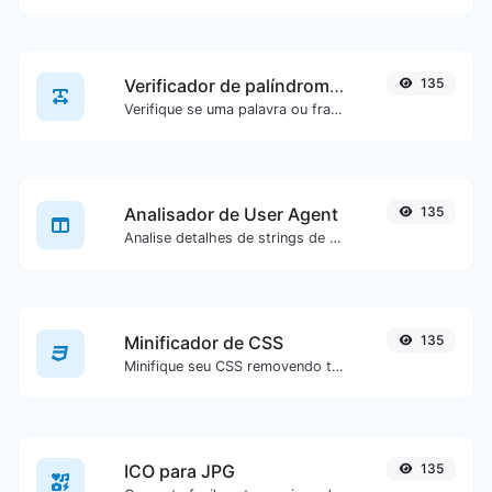
Verificador de palíndromos
135
Verifique se uma palavra ou frase é um palíndromo (se ela é lida da mesma forma de trás para frente).
Analisador de User Agent
135
Analise detalhes de strings de user agent.
Minificador de CSS
135
Minifique seu CSS removendo todos os caracteres desnecessários.
ICO para JPG
135