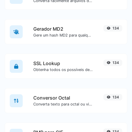
Converta facilmente arquivos de imagem ICO para JPG.
Gerador MD2
134
Gere um hash MD2 para qualquer entrada de texto.
SSL Lookup
134
Obtenha todos os possíveis detalhes sobre um certificado SSL.
Conversor Octal
134
Converta texto para octal ou vice-versa para qualquer entrada de texto.
134