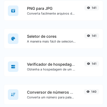
PNG para JPG
141
Converta facilmente arquivos de imagem PNG para JPG.
Seletor de cores
141
A maneira mais fácil de selecionar uma cor a partir de uma roda de cores e obter resultados em qualquer formato.
Verificador de hospedagem de site
141
Obtenha a hospedagem de um site específico.
Conversor de números para palavras
140
Converta um número para palavras escritas por extenso.