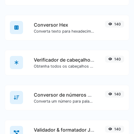
Conversor Hex
140
Converta texto para hexadecimal ou vice-versa para qualquer entrada de texto.
Verificador de cabeçalhos HTTP
140
Obtenha todos os cabeçalhos HTTP que uma URL retorna em uma solicitação GET típica.
Conversor de números para palavras
140
Converta um número para palavras escritas por extenso.
Validador & formatador JSON
140