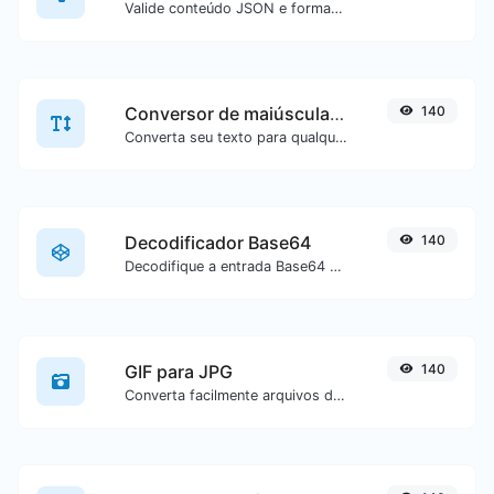
Valide conteúdo JSON e formate-o de forma legível.
Conversor de maiúsculas/minúsculas
140
Converta seu texto para qualquer tipo de maiúsculas/minúsculas, como lowercase, UPPERCASE, camelCase...etc.
Decodificador Base64
140
Decodifique a entrada Base64 de volta para texto.
GIF para JPG
140
Converta facilmente arquivos de imagem GIF para JPG.