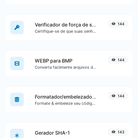
Verificador de força de senha
144
Certifique-se de que suas senhas sejam boas o suficiente.
WEBP para BMP
144
Converta facilmente arquivos de imagem WEBP para BMP.
Formatador/embelezador de SQL
144
Formate & embeleze seu código SQL com facilidade.
Gerador SHA-1
143