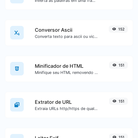
Inverta as palavras em uma frase ou parágrafo com facilidade.
Conversor Ascii
152
Converta texto para ascii ou vice-versa para qualquer entrada de texto.
Minificador de HTML
151
Minifique seu HTML removendo todos os caracteres desnecessários.
Extrator de URL
151
Extraia URLs http/https de qualquer tipo de conteúdo textual.
Leitor Exif
151