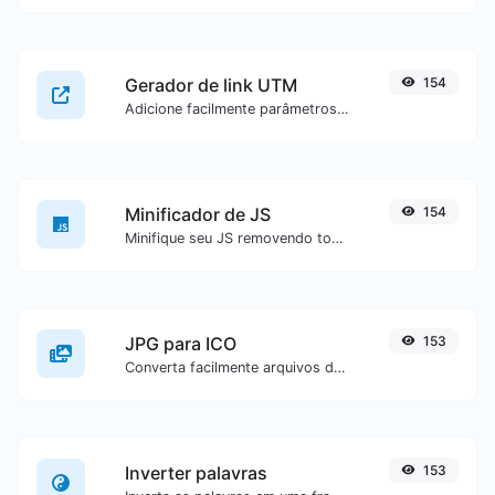
Gerador de link UTM
154
Adicione facilmente parâmetros UTM válidos e gere um link rastreável UTM.
Minificador de JS
154
Minifique seu JS removendo todos os caracteres desnecessários.
JPG para ICO
153
Converta facilmente arquivos de imagem JPG para ICO.
Inverter palavras
153