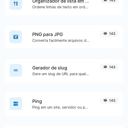
Organizador de lista em ordem alfabética
143
Ordene linhas de texto em ordem alfabética (A-Z ou Z-A) com facilidade.
PNG para JPG
143
Converta facilmente arquivos de imagem PNG para JPG.
Gerador de slug
143
Gere um slug de URL para qualquer entrada de texto.
Ping
143
Ping em um site, servidor ou porta.