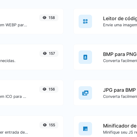
158
Leitor de códi
Converta facilmente arquivos de imagem WEBP para GIF.
157
BMP para PNG
rnecidas.
156
JPG para BMP
Converta facilmente arquivos de imagem ICO para BMP.
155
Minificador de
Gere um hash SHA-3/224 para qualquer entrada de texto.