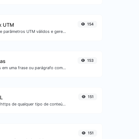
nk UTM
154
Adicione facilmente parâmetros UTM válidos e gere um link rastreável UTM.
ras
153
Inverta as palavras em uma frase ou parágrafo com facilidade.
RL
151
Extraia URLs http/https de qualquer tipo de conteúdo textual.
151