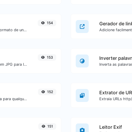
154
Gerador de li
Converta uma data específica para o formato de unix timestamp.
153
Inverter palav
Converta facilmente arquivos de imagem JPG para ICO.
152
Extrator de U
Converta texto para ascii ou vice-versa para qualquer entrada de texto.
151
Leitor Exif