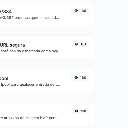
3/384
166
Gere um hash SHA-3/384 para qualquer entrada de texto.
 URL segura
161
Verifique se a URL está banida e marcada como segura/insegura pelo Google.
pool
160
Gere um hash whirlpool para qualquer entrada de texto.
158
Converta facilmente arquivos de imagem BMP para ICO.