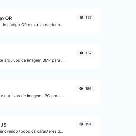
go QR
157
Envie uma imagem de código QR e extraia os dados contidos nela.
157
Converta facilmente arquivos de imagem BMP para PNG.
156
Converta facilmente arquivos de imagem JPG para BMP.
 JS
154
Minifique seu JS removendo todos os caracteres desnecessários.