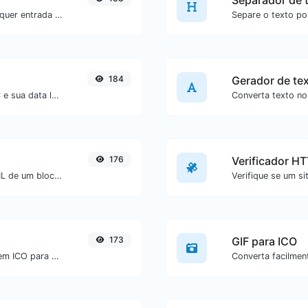
Separador de 
Gere um hash SHA-512/224 para qualquer entrada de texto.
184
Gerador de te
Converta um unix timestamp para UTC e sua data local.
176
Verificador H
Remova facilmente todas as tags HTML de um bloco de texto.
173
GIF para ICO
Converta facilmente arquivos de imagem ICO para GIF.