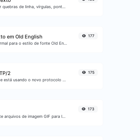
texto
Separe o texto por quebras de linha, vírgulas, pontos...etc.
xto em Old English
177
Converta texto normal para o estilo de fonte Old English.
TTP/2
175
Verifique se um site está usando o novo protocolo HTTP/2 ou não.
173
Converta facilmente arquivos de imagem GIF para ICO.