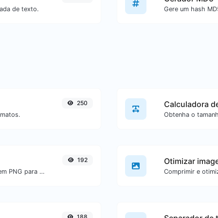
ada de texto.
250
Calculadora d
rmatos.
192
Otimizar imag
Converta facilmente arquivos de imagem PNG para BMP.
188