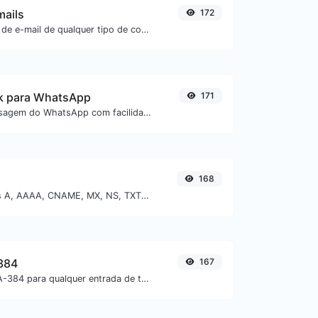
mails
172
Extraia endereços de e-mail de qualquer tipo de conteúdo textual.
nk para WhatsApp
171
Gere links de mensagem do WhatsApp com facilidade.
168
Encontre registros A, AAAA, CNAME, MX, NS, TXT, SOA de um host.
384
167
Gere um hash SHA-384 para qualquer entrada de texto.