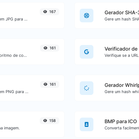
167
Gerador SHA-
Converta facilmente arquivos de imagem JPG para GIF.
161
Verificador de
Verifique se um site está usando o algoritmo de compactação Brotli ou não.
161
Gerador Whirl
Converta facilmente arquivos de imagem PNG para ICO.
158
BMP para ICO
ma imagem.