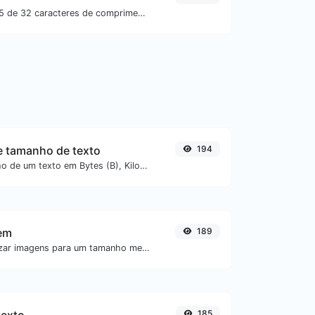
Gere um hash MD5 de 32 caracteres de comprimento para qualquer entrada de texto.
e tamanho de texto
194
Obtenha o tamanho de um texto em Bytes (B), Kilobytes (KB) ou Megabytes (MB).
em
189
Comprimir e otimizar imagens para um tamanho menor, mas mantendo alta qualidade.
185