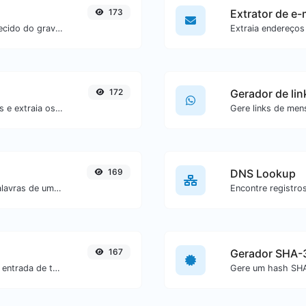
173
Extrator de e-
Obtenha o avatar globalmente reconhecido do gravatar.com para qualquer e-mail.
172
Gerador de li
Envie uma imagem de código de barras e extraia os dados contidos nela.
169
DNS Lookup
Conte a quantidade de caracteres e palavras de um texto específico.
167
Gerador SHA-
Gere um hash SHA-256 para qualquer entrada de texto.