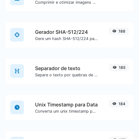
Comprimir e otimizar imagens para um tamanho menor, mas mantendo alta qualidade.
Gerador SHA-512/224
188
Gere um hash SHA-512/224 para qualquer entrada de texto.
Separador de texto
185
Separe o texto por quebras de linha, vírgulas, pontos...etc.
Unix Timestamp para Data
184
Converta um unix timestamp para UTC e sua data local.