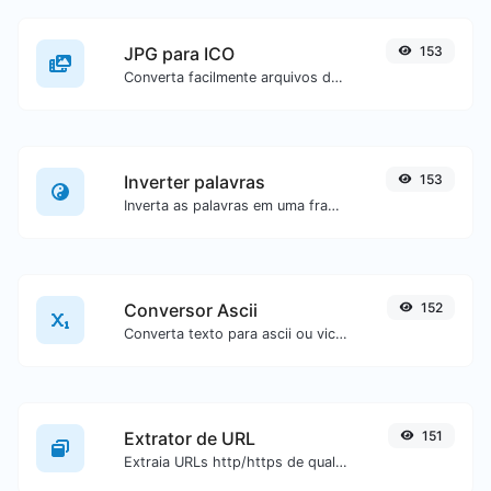
JPG para ICO
153
Converta facilmente arquivos de imagem JPG para ICO.
Inverter palavras
153
Inverta as palavras em uma frase ou parágrafo com facilidade.
Conversor Ascii
152
Converta texto para ascii ou vice-versa para qualquer entrada de texto.
Extrator de URL
151
Extraia URLs http/https de qualquer tipo de conteúdo textual.