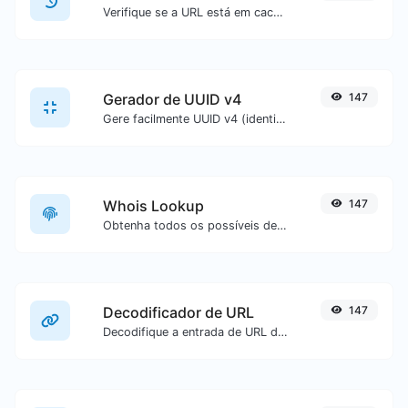
Verifique se a URL está em cache ou não pelo Google.
Gerador de UUID v4
147
Gere facilmente UUID v4 (identificador universalmente único) com a ajuda da nossa ferramenta.
Whois Lookup
147
Obtenha todos os possíveis detalhes sobre um nome de domínio.
Decodificador de URL
147
Decodifique a entrada de URL de volta para texto normal.