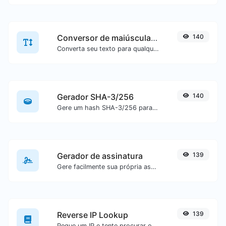
Conversor de maiúsculas/minúsculas
140
Converta seu texto para qualquer tipo de maiúsculas/minúsculas, como lowercase, UPPERCASE, camelCase...etc.
Gerador SHA-3/256
140
Gere um hash SHA-3/256 para qualquer entrada de texto.
Gerador de assinatura
139
Gere facilmente sua própria assinatura personalizada e faça download com facilidade.
Reverse IP Lookup
139
Pegue um IP e tente procurar o domínio/host associado a ele.