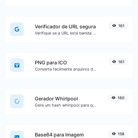
Verificador de URL segura
161
Verifique se a URL está banida e marcada como segura/insegura pelo Google.
PNG para ICO
161
Converta facilmente arquivos de imagem PNG para ICO.
Gerador Whirlpool
160
Gere um hash whirlpool para qualquer entrada de texto.
Base64 para Imagem
158