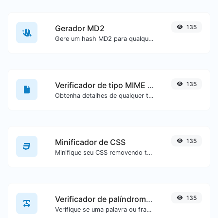
Gerador MD2
135
Gere um hash MD2 para qualquer entrada de texto.
Verificador de tipo MIME de arquivo
135
Obtenha detalhes de qualquer tipo de arquivo, como o tipo MIME ou a data da última edição.
Minificador de CSS
135
Minifique seu CSS removendo todos os caracteres desnecessários.
Verificador de palíndromos
135
Verifique se uma palavra ou frase é um palíndromo (se ela é lida da mesma forma de trás para frente).