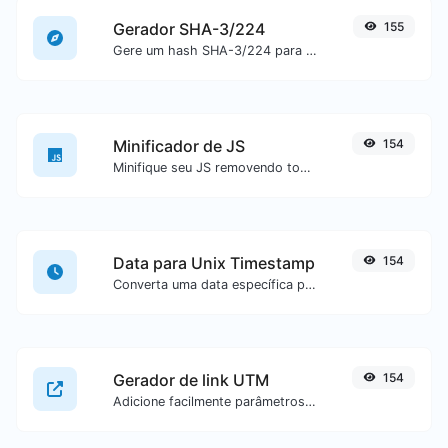
Gerador SHA-3/224
155
Gere um hash SHA-3/224 para qualquer entrada de texto.
Minificador de JS
154
Minifique seu JS removendo todos os caracteres desnecessários.
Data para Unix Timestamp
154
Converta uma data específica para o formato de unix timestamp.
Gerador de link UTM
154
Adicione facilmente parâmetros UTM válidos e gere um link rastreável UTM.