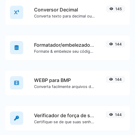
Conversor Decimal
145
Converta texto para decimal ou vice-versa para qualquer entrada de texto.
Formatador/embelezador de SQL
144
Formate & embeleze seu código SQL com facilidade.
WEBP para BMP
144
Converta facilmente arquivos de imagem WEBP para BMP.
Verificador de força de senha
144
Certifique-se de que suas senhas sejam boas o suficiente.