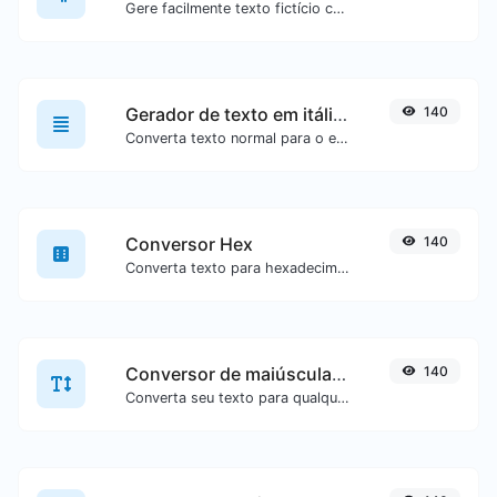
Gere facilmente texto fictício com o gerador Lorem Ipsum.
Gerador de texto em itálico (cursivo)
140
Converta texto normal para o estilo de fonte cursiva.
Conversor Hex
140
Converta texto para hexadecimal ou vice-versa para qualquer entrada de texto.
Conversor de maiúsculas/minúsculas
140
Converta seu texto para qualquer tipo de maiúsculas/minúsculas, como lowercase, UPPERCASE, camelCase...etc.