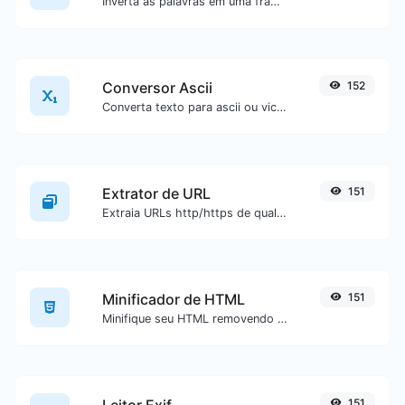
Inverta as palavras em uma frase ou parágrafo com facilidade.
Conversor Ascii
152
Converta texto para ascii ou vice-versa para qualquer entrada de texto.
Extrator de URL
151
Extraia URLs http/https de qualquer tipo de conteúdo textual.
Minificador de HTML
151
Minifique seu HTML removendo todos os caracteres desnecessários.
Leitor Exif
151